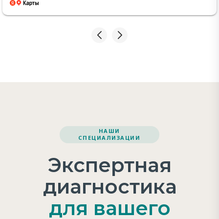
моих вопросов.я очень переживала за наркоз
потому что до этого в других клиниках моя
девочка переносила не очень хорошо. А моей
Евочке уже 11 лет.Но когда мне позвонили и
сказали что она проснулась через пол часа.я
пришла и была в шоке что как будто в наркоз ее
не вводила.она была бодренькая и веселенькая.и
потом вышел врач с ноутбуком всё наглядно
показал нам какая у нас проблема.Огромнешее
вам спасибо за профессионализм.буду вас
рекомендовать🤗
НАШИ
СПЕЦИАЛИЗАЦИИ
Экспертная
диагностика
для вашего