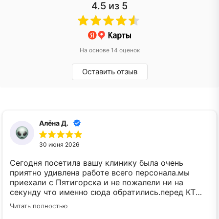
4.5
из 5
На основе 14 оценок
Оставить отзыв
Алёна Д.
30 июня 2026
Сегодня посетила вашу клинику была очень
приятно удивлена работе всего персонала.мы
приехали с Пятигорска и не пожалели ни на
секунду что именно сюда обратились.перед КТ
анестезиолог нам всё подробно рассказал по
Читать полностью
этапам что и как будут делать,ответил на кучу